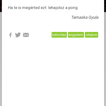
Ha te is megérted ezt: lehajolsz a porig.
Tamaska Gyula
bátorítás
kegyelem
oltalom