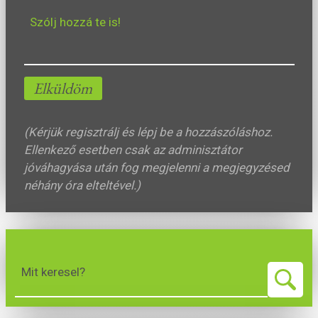
Szólj hozzá te is!
Elküldöm
(Kérjük regisztrálj és lépj be a hozzászóláshoz.
Ellenkező esetben csak az adminisztátor
jóváhagyása után fog megjelenni a megjegyzésed
néhány óra elteltével.)
Mit keresel?