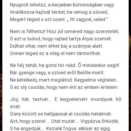
Nyugodt lehetsz, a karjaiban biztonságban vagy.
Imádkozva hajtsál térdet, ha remeg a szíved;
Megért téged s ezt üzeni: „ Itt vagyok, veled.”
Nem is félhetsz! Hisz jól ismered nagy szeretetét,
S azt is tudod, hogy rajtad tartja Atyai szemét.
Dúlhat vihar, nem érhet baj a szárnyai alatt.
Onnan téged ez a világ el nem tántoríthat.
Ne félj tehát, ha gond tör reád. Ő mindenkor segít!
Bár gyenge vagy, a szíved erőt Belőle merít.
Ne kételkedj, mert meglátod: Kegyelme végtelen...
S ez oly csodás, hogy nem érti az emberi értelem.
Jöjj hát, testvér... E kegyelemért mondjunk hő
imát.
Gúny között se hallgassuk el csodás hatalmát.
Azt, hogy szeret … Utat mutat … Vigyázva őrködik,
S ha engedjük … Kezünk fogva: elkísér az égig.