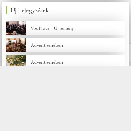
Új bejegyzések
Vox Nova – Új remény
Advent zenében
Advent zenében
Zene és varázslat: egy felejthetetlen koncert
Ünnepelj Jézussal!
Új hozzászólások