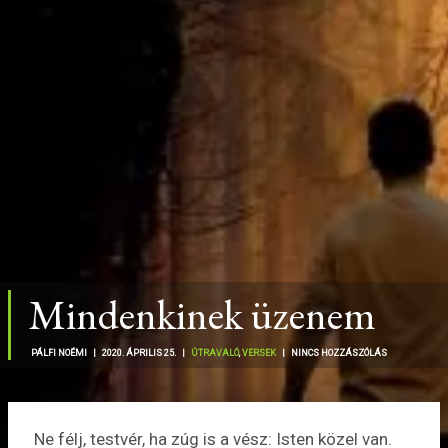
Mindenkinek üzenem
PÁLFI NOÉMI |
2020. ÁPRILIS 25. |
ÚTRAVALÓ
,
VERSEK
|
NINCS HOZZÁSZÓLÁS
Ne félj, testvér, ha zúg is a vész: Isten közel van.