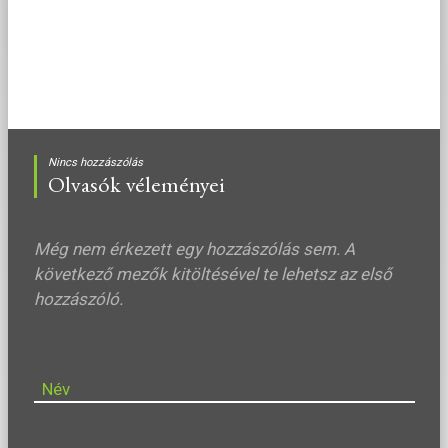
Nincs hozzászólás
Olvasók véleményei
Még nem érkezett egy hozzászólás sem. A
következő mezők kitöltésével te lehetsz az első
hozzászóló.
Név