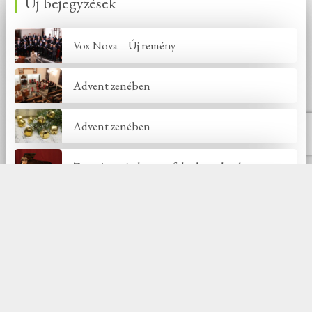
Új bejegyzések
Vox Nova – Új remény
Advent zenében
Advent zenében
Zene és varázslat: egy felejthetetlen koncert
Ünnepelj Jézussal!
Új hozzászólások