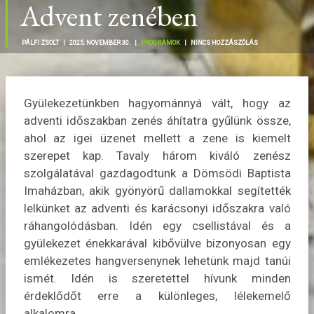
Advent zenében
PÁLFI ZSOLT |
2025. NOVEMBER 30. |
PROGRAMOK
|
NINCS HOZZÁSZÓLÁS
Gyülekezetünkben hagyománnyá vált, hogy az
adventi időszakban zenés áhítatra gyűlünk össze,
ahol az igei üzenet mellett a zene is kiemelt
szerepet kap. Tavaly három kiváló zenész
szolgálatával gazdagodtunk a Dömsödi Baptista
Imaházban, akik gyönyörű dallamokkal segítették
lelkünket az adventi és karácsonyi időszakra való
ráhangolódásban. Idén egy csellistával és a
gyülekezet énekkarával kibővülve bizonyosan egy
emlékezetes hangversenynek lehetünk majd tanúi
ismét. Idén is szeretettel hívunk minden
érdeklődőt erre a különleges, lélekemelő
alkalomra.