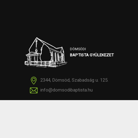
DÖMSÖDI
BAPTISTA GYÜLEKEZET
2344, Dömsöd, Szabadság u. 125.
info@domsodibaptista.hu