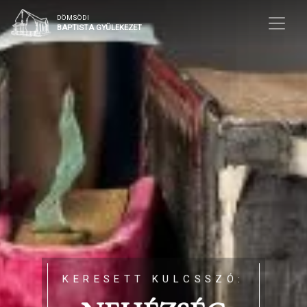
DÖMSÖDI
BAPTISTA GYÜLEKEZET
KERESETT KULCSSZÓ: