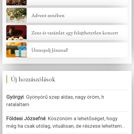
Advent zenében
Zene és varázslat: egy felejthetetlen koncert
Ünnepelj Jézussal!
Új hozzászólások
Györgyi
:
Gyönyörű szep aldas, nagy öröm, h
ratalaltam
Földesi Józsefné
:
Köszönöm a lehetőséget, hogy
még ha csak utólag, vituálisan, de részese lehettem
…