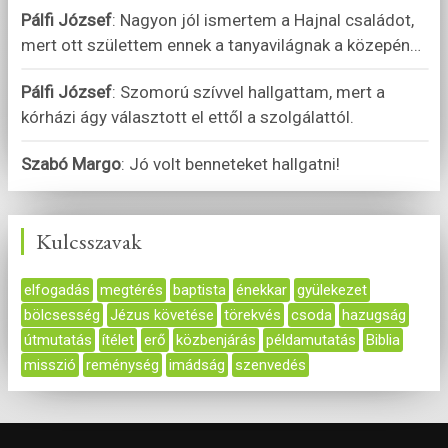
Pálfi József
:
Nagyon jól ismertem a Hajnal családot,
mert ott születtem ennek a tanyavilágnak a közepén
…
Pálfi József
:
Szomorú szívvel hallgattam, mert a
kórházi ágy választott el ettől a szolgálattól.
Szabó Margo
:
Jó volt benneteket hallgatni!
Kulcsszavak
elfogadás
megtérés
baptista
énekkar
gyülekezet
bölcsesség
Jézus követése
törekvés
csoda
hazugság
útmutatás
ítélet
erő
közbenjárás
példamutatás
Biblia
misszió
reménység
imádság
szenvedés