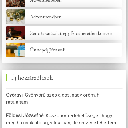
Advent zenében
Advent zenében
Zene és varázslat: egy felejthetetlen koncert
Ünnepelj Jézussal!
Új hozzászólások
Györgyi
:
Gyönyörű szep aldas, nagy öröm, h
ratalaltam
Földesi Józsefné
:
Köszönöm a lehetőséget, hogy
még ha csak utólag, vituálisan, de részese lehettem
…