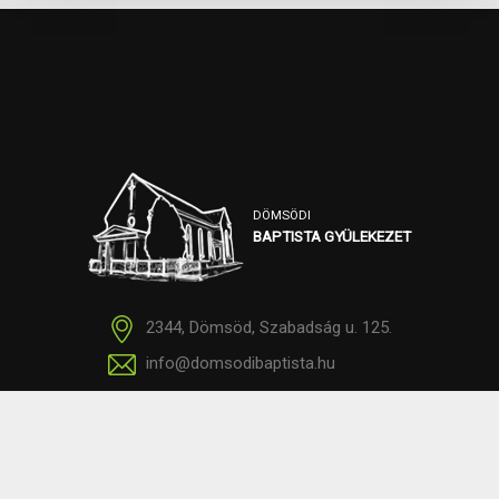
DÖMSÖDI
BAPTISTA GYÜLEKEZET
2344, Dömsöd, Szabadság u. 125.
info@domsodibaptista.hu