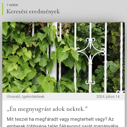
1 találat
Keresési eredmények
Útravaló, Igehirdetések
2024. július 14.
„Én megnyugvást adok nektek.”
Mit teszel ha megfáradt vagy megterhelt vagy? Az
emberek többsége talán félrevonul saját magányába