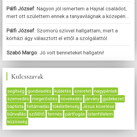
Pálfi József
:
Nagyon jól ismertem a Hajnal családot,
mert ott születtem ennek a tanyavilágnak a közepén
…
Pálfi József
:
Szomorú szívvel hallgattam, mert a
kórházi ágy választott el ettől a szolgálattól.
Szabó Margo
:
Jó volt benneteket hallgatni!
Kulcsszavak
segítség
gondviselés
küldetés
szeretet
nagypéntek
szenvedés
megerősítés
növekedés
járvány
gyülekezet
baptista
feltámadás
tökéletlenség
Jézus követése
bűnvallás
szőlőtő
termés
pártfogás
istenfélelem
közösség