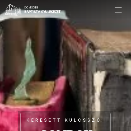
DÖMSÖDI
BAPTISTA GYÜLEKEZET
KERESETT KULCSSZÓ: