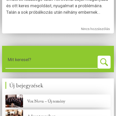
és ott keres megoldást, nyugalmat a problémáira.
Talán a sok próbálkozás után néhány embernek
…
Nincs hozzászólás
Mit keresel?
Új bejegyzések
Vox Nova – Új remény