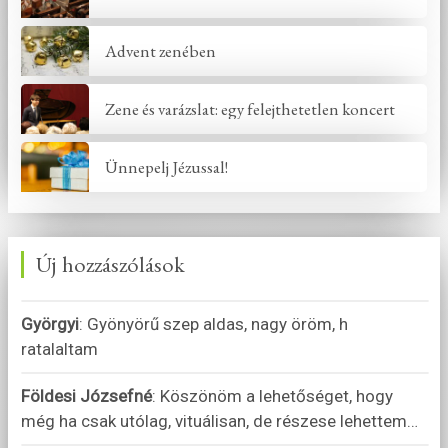
Advent zenében
Zene és varázslat: egy felejthetetlen koncert
Ünnepelj Jézussal!
Új hozzászólások
Györgyi
:
Gyönyörű szep aldas, nagy öröm, h
ratalaltam
Földesi Józsefné
:
Köszönöm a lehetőséget, hogy
még ha csak utólag, vituálisan, de részese lehettem
…