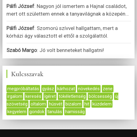
Pálfi József
:
Nagyon jól ismertem a Hajnal családot,
mert ott születtem ennek a tanyavilágnak a közepén
…
Pálfi József
:
Szomorú szívvel hallgattam, mert a
kórházi ágy választott el ettől a szolgálattól.
Szabó Margo
:
Jó volt benneteket hallgatni!
Kulcsszavak
megpróbáltatás
gyász
kárhozat
növekedés
zene
irgalom
keresés
ígéret
tökéletlenség
bölcsesség
új
szövetség
oltalom
húsvét
bizalom
hit
küzdelem
kegyelem
gondok
tanulás
hamisság