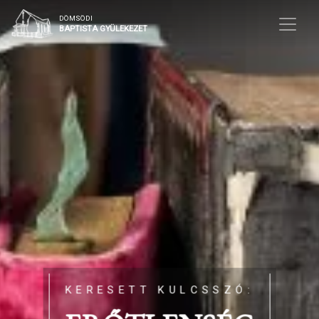
DÖMSÖDI
BAPTISTA GYÜLEKEZET
KERESETT KULCSSZÓ: