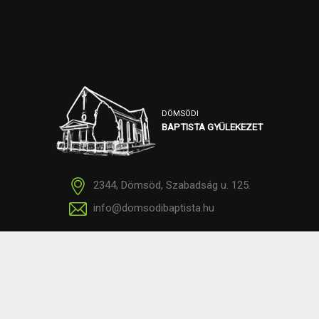
DÖMSÖDI
BAPTISTA GYÜLEKEZET
2344, Dömsöd, Szabadság u. 125.
info@domsodibaptista.hu