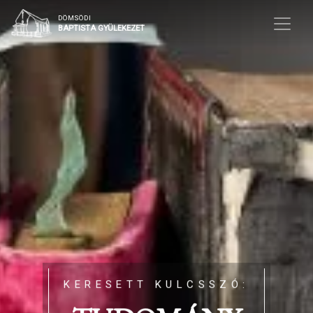
DÖMSÖDI
BAPTISTA GYÜLEKEZET
KERESETT KULCSSZÓ: