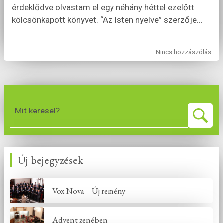
érdeklődve olvastam el egy néhány héttel ezelőtt
kölcsönkapott könyvet. “Az Isten nyelve” szerzője
…
Nincs hozzászólás
Mit keresel?
Új bejegyzések
Vox Nova – Új remény
Advent zenében