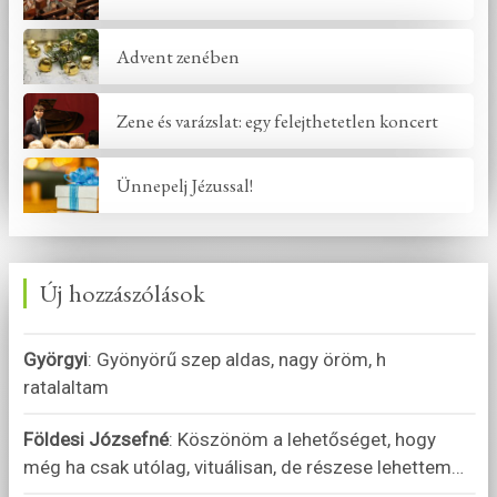
Advent zenében
Zene és varázslat: egy felejthetetlen koncert
Ünnepelj Jézussal!
Új hozzászólások
Györgyi
:
Gyönyörű szep aldas, nagy öröm, h
ratalaltam
Földesi Józsefné
:
Köszönöm a lehetőséget, hogy
még ha csak utólag, vituálisan, de részese lehettem
…