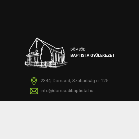
DÖMSÖDI
BAPTISTA GYÜLEKEZET
2344, Dömsöd, Szabadság u. 125.
info@domsodibaptista.hu