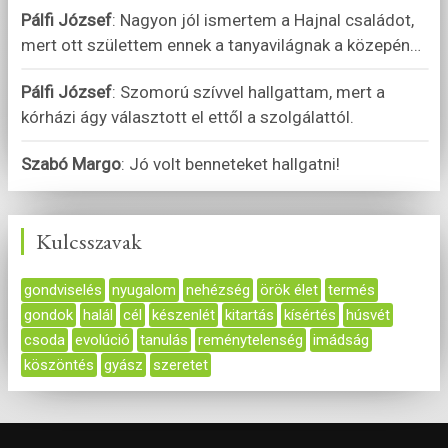
Pálfi József
:
Nagyon jól ismertem a Hajnal családot,
mert ott születtem ennek a tanyavilágnak a közepén
…
Pálfi József
:
Szomorú szívvel hallgattam, mert a
kórházi ágy választott el ettől a szolgálattól.
Szabó Margo
:
Jó volt benneteket hallgatni!
Kulcsszavak
gondviselés
nyugalom
nehézség
örök élet
termés
gondok
halál
cél
készenlét
kitartás
kísértés
húsvét
csoda
evolúció
tanulás
reménytelenség
imádság
köszöntés
gyász
szeretet