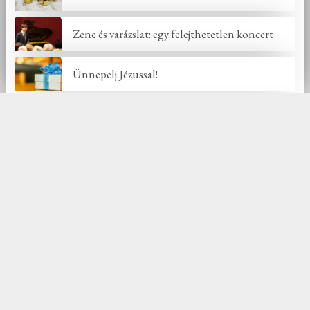
Zene és varázslat: egy felejthetetlen koncert
Ünnepelj Jézussal!
Új hozzászólások
Györgyi
:
Gyönyörű szep aldas, nagy öröm, h
ratalaltam
Földesi Józsefné
:
Köszönöm a lehetőséget, hogy
még ha csak utólag, vituálisan, de részese lehettem
…
Pálfi József
:
Nagyon jól ismertem a Hajnal családot,
mert ott születtem ennek a tanyavilágnak a közepén
…