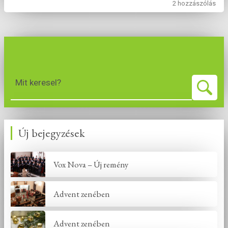
2 hozzászólás
Mit keresel?
Új bejegyzések
Vox Nova – Új remény
Advent zenében
Advent zenében