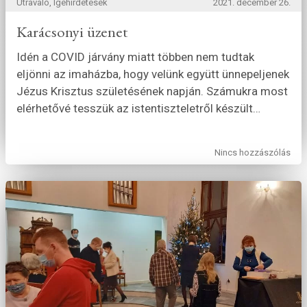
Útravaló, Igehirdetések
2021. december 26.
Karácsonyi üzenet
Idén a COVID járvány miatt többen nem tudtak
eljönni az imaházba, hogy velünk együtt ünnepeljenek
Jézus Krisztus születésének napján. Számukra most
elérhetővé tesszük az istentiszteletről készült
…
Nincs hozzászólás