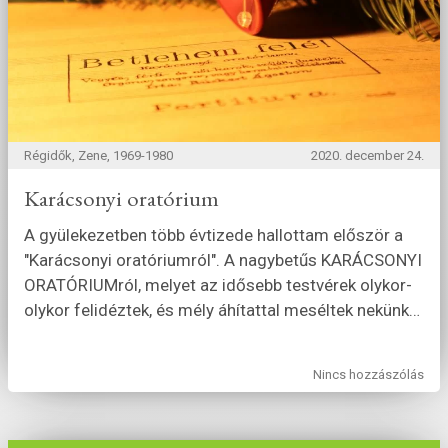
Régidők, Zene, 1969-1980
2020. december 24.
Karácsonyi oratórium
A gyülekezetben több évtizede hallottam először a
"Karácsonyi oratóriumról". A nagybetűs KARÁCSONYI
ORATÓRIUMról, melyet az idősebb testvérek olykor-
olykor felidéztek, és mély áhítattal meséltek nekünk
…
Nincs hozzászólás