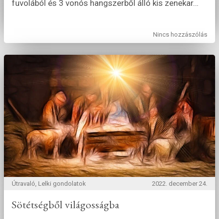
fuvolából és 3 vonós hangszerből álló kis zenekar
…
Nincs hozzászólás
Útravaló, Lelki gondolatok
2022. december 24.
Sötétségből világosságba