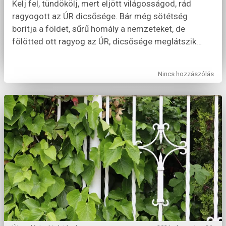
Kelj fel, tündökölj, mert eljött világosságod, rád
ragyogott az ÚR dicsősége. Bár még sötétség
borítja a földet, sűrű homály a nemzeteket, de
fölötted ott ragyog az ÚR, dicsősége meglátszik
…
Nincs hozzászólás