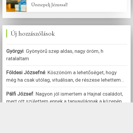
Ünnepelj Jézussal!
Új hozzászólások
Györgyi
:
Gyönyörű szep aldas, nagy öröm, h
ratalaltam
Földesi Józsefné
:
Köszönöm a lehetőséget, hogy
még ha csak utólag, vituálisan, de részese lehettem
…
Pálfi József
:
Nagyon jól ismertem a Hajnal családot,
mert ott születtem ennek a tanyavilágnak a közepén
…
Pálfi József
:
Szomorú szívvel hallgattam, mert a
kórházi ágy választott el ettől a szolgálattól.