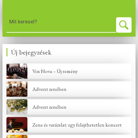
Mit keresel?
Új bejegyzések
Vox Nova – Új remény
Advent zenében
Advent zenében
Zene és varázslat: egy felejthetetlen koncert