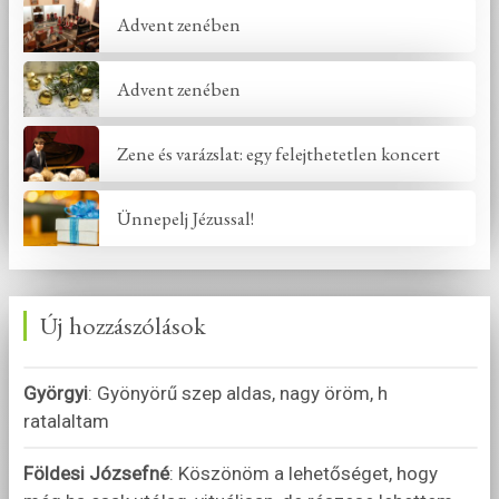
Advent zenében
Advent zenében
Zene és varázslat: egy felejthetetlen koncert
Ünnepelj Jézussal!
Új hozzászólások
Györgyi
:
Gyönyörű szep aldas, nagy öröm, h
ratalaltam
Földesi Józsefné
:
Köszönöm a lehetőséget, hogy