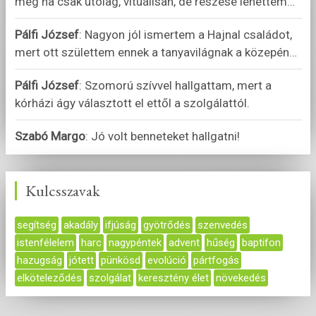
még ha csak utólag, vituálisan, de részese lehettem
…
Pálfi József
:
Nagyon jól ismertem a Hajnal családot,
mert ott születtem ennek a tanyavilágnak a közepén
…
Pálfi József
:
Szomorú szívvel hallgattam, mert a
kórházi ágy választott el ettől a szolgálattól.
Szabó Margo
:
Jó volt benneteket hallgatni!
Kulcsszavak
segítség
akadály
ifjúság
gyötrődés
szenvedés
istenfélelem
harc
nagypéntek
advent
hűség
baptifon
hazugság
jótett
pünkösd
evolúció
pártfogás
elköteleződés
szolgálat
keresztény élet
növekedés