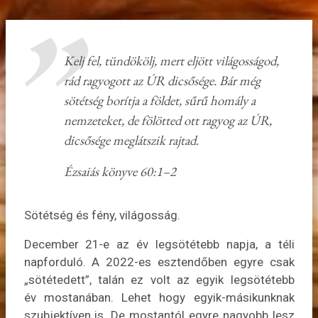
Kelj fel, tündökölj, mert eljött világosságod,
rád ragyogott az ÚR dicsősége. Bár még
sötétség borítja a földet, sűrű homály a
nemzeteket, de fölötted ott ragyog az ÚR,
dicsősége meglátszik rajtad.
Ézsaiás könyve 60:1–2
Sötétség és fény, világosság.
December 21‑e az év legsötétebb napja, a téli
napforduló. A 2022-es esztendőben egyre csak
„sötétedett”, talán ez volt az egyik legsötétebb
év mostanában. Lehet hogy egyik-másikunknak
szubjektíven is. De mostantól egyre nagyobb lesz