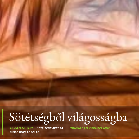
Sötétségből világosságba
ALMÁSI MIHÁLY
|
2022. DECEMBER 24. |
ÚTRAVALÓ
,
LELKI GONDOLATOK
|
NINCS HOZZÁSZÓLÁS