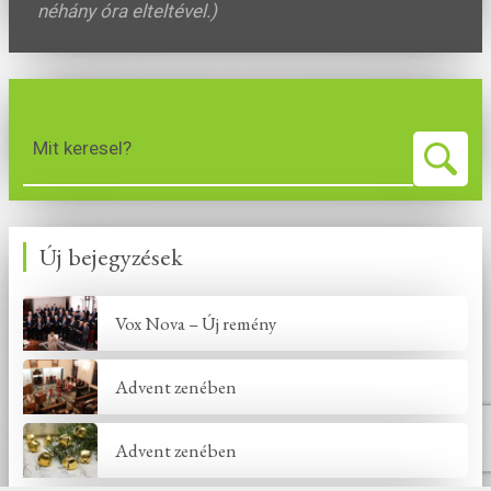
néhány óra elteltével.)
Mit keresel?
Új bejegyzések
Vox Nova – Új remény
Advent zenében
Advent zenében