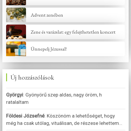
Advent zenében
Zene és varázslat: egy felejthetetlen koncert
Ünnepelj Jézussal!
Új hozzászólások
Györgyi
:
Gyönyörű szep aldas, nagy öröm, h
ratalaltam
Földesi Józsefné
:
Köszönöm a lehetőséget, hogy
még ha csak utólag, vituálisan, de részese lehettem
…