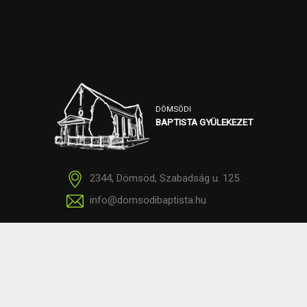
DÖMSÖDI
BAPTISTA GYÜLEKEZET
2344, Dömsöd, Szabadság u. 125.
info@domsodibaptista.hu