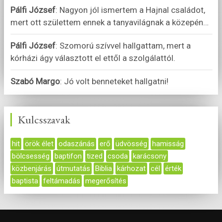
Pálfi József
:
Nagyon jól ismertem a Hajnal családot,
mert ott születtem ennek a tanyavilágnak a közepén
…
Pálfi József
:
Szomorú szívvel hallgattam, mert a
kórházi ágy választott el ettől a szolgálattól.
Szabó Margo
:
Jó volt benneteket hallgatni!
Kulcsszavak
hit
örök élet
odaszánás
erő
üdvösség
hamisság
bölcsesség
baptifon
tized
csoda
karácsony
közbenjárás
útmutatás
Biblia
kárhozat
cél
érték
baptista
feltámadás
megerősítés