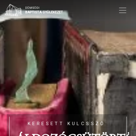
DÖMSÖDI
BAPTISTA GYÜLEKEZET
KERESETT KULCSSZÓ: