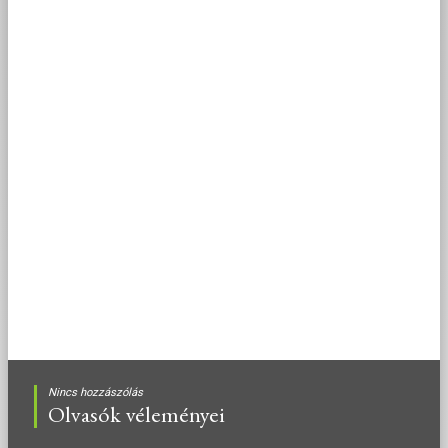
Nincs hozzászólás
Olvasók véleményei