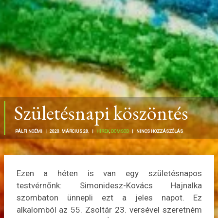
Születésnapi köszöntés
PÁLFI NOÉMI |
2020. MÁRCIUS 28. |
HÍREK
,
DÖMSÖD
|
NINCS HOZZÁSZÓLÁS
Ezen a héten is van egy születésnapos
testvérnőnk: Simonidesz-Kovács Hajnalka
szombaton ünnepli ezt a jeles napot. Ez
alkalomból az 55. Zsoltár 23. versével szeretném