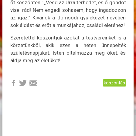
őt köszönteni: „Vesd az Úrra terhedet, és ő gondot
visel rád! Nem engedi sohasem, hogy ingadozzon
az igaz.” Kívánok a dömsödi gyülekezet nevében
sok áldást és erőt a munkájához, családi életéhez!
Szeretettel köszöntjük azokat a testvéreinket is a
körzetünkből, akik ezen a héten ünnepelték
születésnapjukat. Isten oltalmazza meg őket, és
áldja meg az életüket!
köszöntés