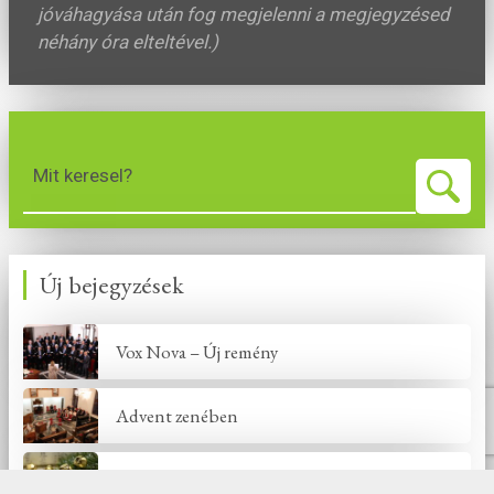
jóváhagyása után fog megjelenni a megjegyzésed
néhány óra elteltével.)
Mit keresel?
Új bejegyzések
Vox Nova – Új remény
Advent zenében
Advent zenében