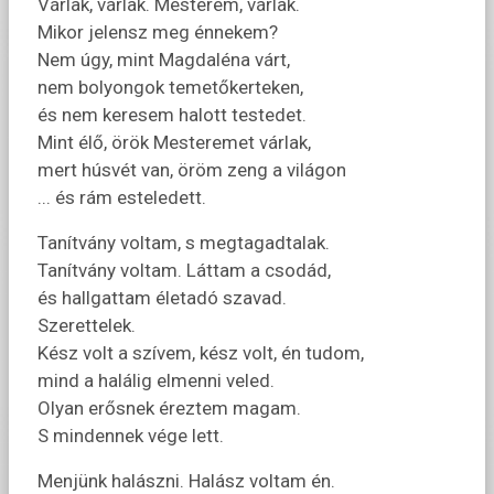
Várlak, várlak. Mesterem, várlak.
Mikor jelensz meg énnekem?
Nem úgy, mint Magdaléna várt,
nem bolyongok temetőkerteken,
és nem keresem halott testedet.
Mint élő, örök Mesteremet várlak,
mert húsvét van, öröm zeng a világon
... és rám esteledett.
Tanítvány voltam, s megtagadtalak.
Tanítvány voltam. Láttam a csodád,
és hallgattam életadó szavad.
Szerettelek.
Kész volt a szívem, kész volt, én tudom,
mind a halálig elmenni veled.
Olyan erősnek éreztem magam.
S mindennek vége lett.
Menjünk halászni. Halász voltam én.