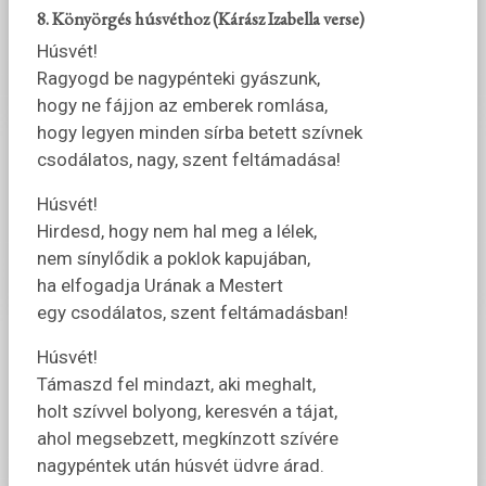
8. Könyörgés húsvéthoz (Kárász Izabella verse)
Húsvét!
Ragyogd be nagypénteki gyászunk,
hogy ne fájjon az emberek romlása,
hogy legyen minden sírba betett szívnek
csodálatos, nagy, szent feltámadása!
Húsvét!
Hirdesd, hogy nem hal meg a lélek,
nem sínylődik a poklok kapujában,
ha elfogadja Urának a Mestert
egy csodálatos, szent feltámadásban!
Húsvét!
Támaszd fel mindazt, aki meghalt,
holt szívvel bolyong, keresvén a tájat,
ahol megsebzett, megkínzott szívére
nagypéntek után húsvét üdvre árad.