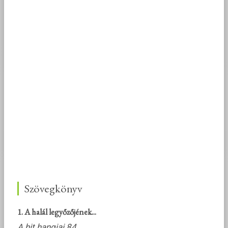
Szövegkönyv
1. A halál legyőzőjének...
A hit hangjai 84.