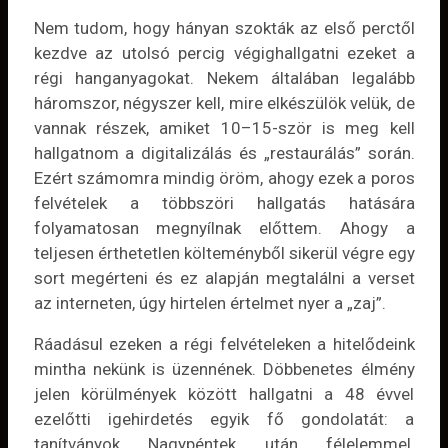
Nem tudom, hogy hányan szokták az első perctől
kezdve az utolsó percig végighallgatni ezeket a
régi hanganyagokat. Nekem általában legalább
háromszor, négyszer kell, mire elkészülök velük, de
vannak részek, amiket 10–15-ször is meg kell
hallgatnom a digitalizálás és „restaurálás” során.
Ezért számomra mindig öröm, ahogy ezek a poros
felvételek a többszöri hallgatás hatására
folyamatosan megnyílnak előttem. Ahogy a
teljesen érthetetlen költeményből sikerül végre egy
sort megérteni és ez alapján megtalálni a verset
az interneten, úgy hirtelen értelmet nyer a „zaj”.
Ráadásul ezeken a régi felvételeken a hitelődeink
mintha nekünk is üzennének. Döbbenetes élmény
jelen körülmények között hallgatni a 48 évvel
ezelőtti igehirdetés egyik fő gondolatát: a
tanítványok Nagypéntek után félelemmel,