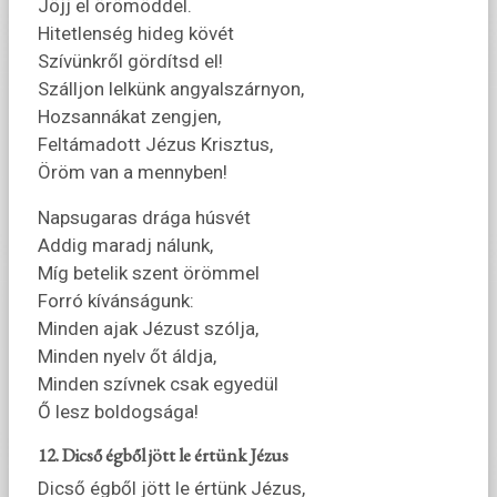
Jöjj el örömöddel.
Hitetlenség hideg kövét
Szívünkről gördítsd el!
Szálljon lelkünk angyalszárnyon,
Hozsannákat zengjen,
Feltámadott Jézus Krisztus,
Öröm van a mennyben!
Napsugaras drága húsvét
Addig maradj nálunk,
Míg betelik szent örömmel
Forró kívánságunk:
Minden ajak Jézust szólja,
Minden nyelv őt áldja,
Minden szívnek csak egyedül
Ő lesz boldogsága!
12. Dicső égből jött le értünk Jézus
Dicső égből jött le értünk Jézus,