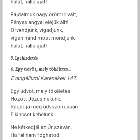
hálát, halleluját!
Fájdalmuk nagy örömre vált,
Fényes angyal eléjük állt!
Örvendjünk, vigadjunk,
vígan mind most mondjunk
hálát, halleluját!
5. Igehirdetés
6. Egy üdvöt, mely tökéletes...
Evangéliumi Karénekek 147.
Egy üdvöt, mely tökéletes
Hozott Jézus nekünk.
Ragadja meg üdvszomjasan
E kincset kebelünk.
Ne kétkedjél az Úr szaván,
Ha fel nem foghatod.