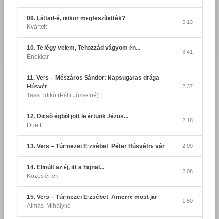
09. Láttad‑é, mikor megfeszítették?
5:13
Kvártett
10. Te légy velem, Tehozzád vágyom én...
3:41
Énekkar
11. Vers – Mészáros Sándor: Napsugaras drága
Húsvét
2:37
Tassi Ildikó (Pálfi Józsefné)
12. Dicső égből jött le értünk Jézus...
2:18
Duett
13. Vers – Túrmezei Erzsébet: Péter Húsvétra vár
2:09
14. Elmúlt az éj, itt a hajnal...
2:08
Közös ének
15. Vers – Túrmezei Erzsébet: Amerre most jár
1:50
Almási Mihályné