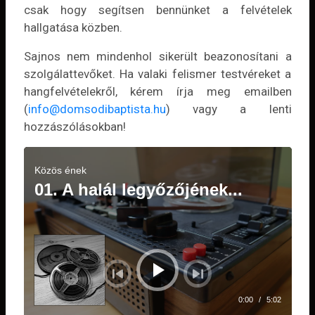
csak hogy segítsen bennünket a felvételek
hallgatása közben.
Sajnos nem mindenhol sikerült beazonosítani a
szolgálattevőket. Ha valaki felismer testvéreket a
hangfelvételekről, kérem írja meg emailben
(
info@domsodibaptista.hu
) vagy a lenti
hozzászólásokban!
Audió
lejátszó
Közös ének
01. A halál legyőzőjének...
0:00
/
5:02