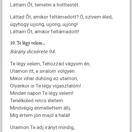
Láttam Őt, temetni a holttestét.
Láttad Őt, amikor feltámadott? Ó, szívem éled,
úgyhogy ujjong, ujjong, ujjong!
Láttam Őt, amikor feltámadott!
10. Te légy velem...
Bárány dicsérete 94.
Te légy velem, Tehozzád vágyom én,
Utamon itt, e siralom völgyén.
Mikor vihar dühöng ez utamon,
Olyankor is Te légy vigasztalóm!
Minden napon Te légy velem!
Tenélküled nincs életem.
Mindvégig énmellettem állj,
Míg értem jön majd a halál!
Utaimon Te adj irányt mindig,