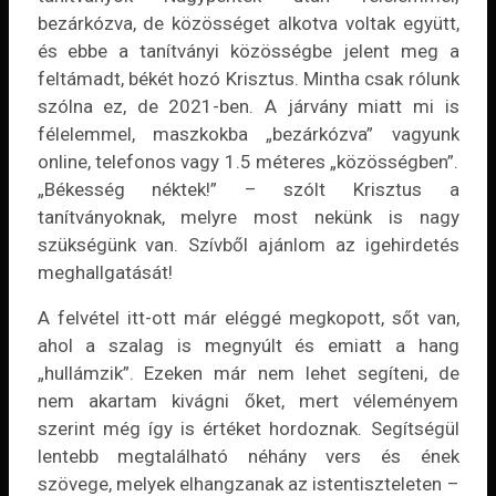
bezárkózva, de közösséget alkotva voltak együtt,
és ebbe a tanítványi közösségbe jelent meg a
feltámadt, békét hozó Krisztus. Mintha csak rólunk
szólna ez, de 2021-ben. A járvány miatt mi is
félelemmel, maszkokba „bezárkózva” vagyunk
online, telefonos vagy 1.5 méteres „közösségben”.
„Békesség néktek!” – szólt Krisztus a
tanítványoknak, melyre most nekünk is nagy
szükségünk van. Szívből ajánlom az igehirdetés
meghallgatását!
A felvétel itt-ott már eléggé megkopott, sőt van,
ahol a szalag is megnyúlt és emiatt a hang
„hullámzik”. Ezeken már nem lehet segíteni, de
nem akartam kivágni őket, mert véleményem
szerint még így is értéket hordoznak. Segítségül
lentebb megtalálható néhány vers és ének
szövege, melyek elhangzanak az istentiszteleten –