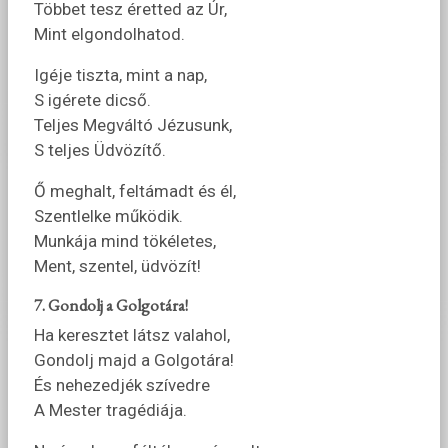
Többet tesz éretted az Úr,
Mint elgondolhatod.
Igéje tiszta, mint a nap,
S igérete dicső.
Teljes Megváltó Jézusunk,
S teljes Üdvözítő.
Ő meghalt, feltámadt és él,
Szentlelke működik.
Munkája mind tökéletes,
Ment, szentel, üdvözít!
7. Gondolj a Golgotára!
Ha keresztet látsz valahol,
Gondolj majd a Golgotára!
És nehezedjék szívedre
A Mester tragédiája.