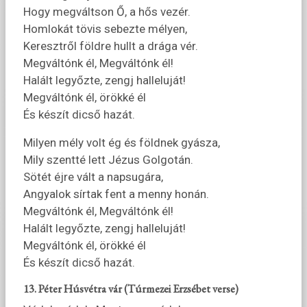
Hogy megváltson Ő, a hős vezér.
Homlokát tövis sebezte mélyen,
Keresztről földre hullt a drága vér.
Megváltónk él, Megváltónk él!
Halált legyőzte, zengj halleluját!
Megváltónk él, örökké él
És készít dicső hazát.
Milyen mély volt ég és földnek gyásza,
Mily szentté lett Jézus Golgotán.
Sötét éjre vált a napsugára,
Angyalok sírtak fent a menny honán.
Megváltónk él, Megváltónk él!
Halált legyőzte, zengj halleluját!
Megváltónk él, örökké él
És készít dicső hazát.
13. Péter Húsvétra vár (Túrmezei Erzsébet verse)