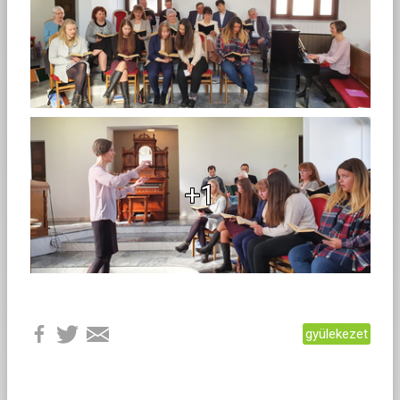
+1
gyülekezet