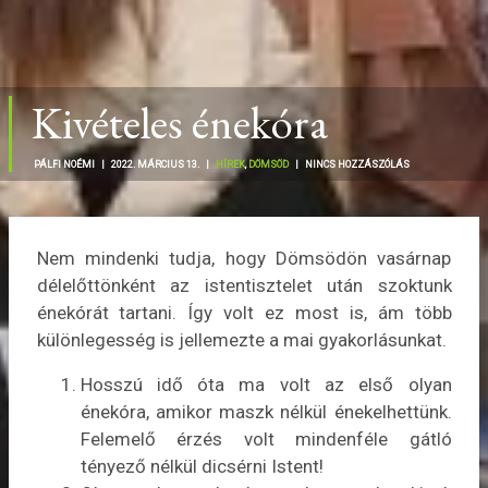
Kivételes énekóra
PÁLFI NOÉMI |
2022. MÁRCIUS 13. |
HÍREK
,
DÖMSÖD
|
NINCS HOZZÁSZÓLÁS
Nem mindenki tudja, hogy Dömsödön vasárnap
délelőttönként az istentisztelet után szoktunk
énekórát tartani. Így volt ez most is, ám több
különlegesség is jellemezte a mai gyakorlásunkat.
Hosszú idő óta ma volt az első olyan
énekóra, amikor maszk nélkül énekelhettünk.
Felemelő érzés volt mindenféle gátló
tényező nélkül dicsérni Istent!