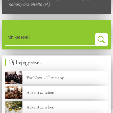
néhány óra elteltével.)
Mit keresel?
Új bejegyzések
Vox Nova – Új remény
Advent zenében
Advent zenében