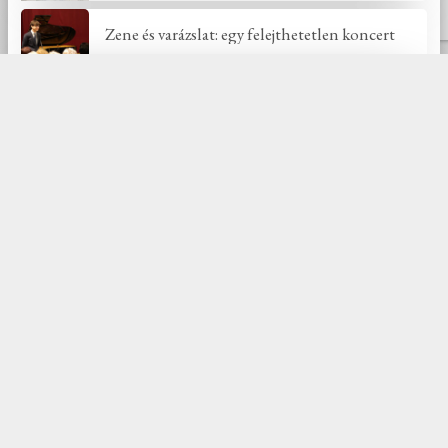
Zene és varázslat: egy felejthetetlen koncert
Ünnepelj Jézussal!
Új hozzászólások
Györgyi
:
Gyönyörű szep aldas, nagy öröm, h
ratalaltam
Földesi Józsefné
:
Köszönöm a lehetőséget, hogy
még ha csak utólag, vituálisan, de részese lehettem
…
Pálfi József
:
Nagyon jól ismertem a Hajnal családot,
mert ott születtem ennek a tanyavilágnak a közepén
…