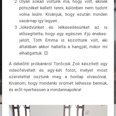
Olyan sokan voltunk ma, hogy volt, akinek
pótszéket kellett tenni, különben nem tudott
volna leülni. Kívánjuk, hogy ezután minden
vasárnap így legyen…
Jókedvünket és lelkesedésünket az is
elősegítette, hogy egy egészen ifjú énekes-
jelölt, Tóth Emma is közöttünk volt, aki
általában akkor hallatta a hangját, mikor mi
elhallgattuk. 😊
A délelőtti próbánkról Törőcsik Zoli készített egy
videofelvételt és egy-két fotót, melyet most
szeretettel osztunk meg a honlap olvasóival.
Kívánom, hogy mindenki örömét lelhesse bennük,
és erőt nyerhessen a mindennapokra!
Videólejátszó