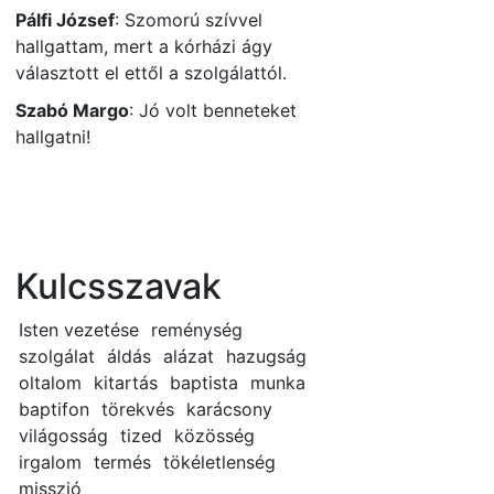
Pálfi József
:
Szomorú szívvel
hallgattam, mert a kórházi ágy
választott el ettől a szolgálattól.
Szabó Margo
:
Jó volt benneteket
hallgatni!
Kulcsszavak
Isten vezetése
reménység
szolgálat
áldás
alázat
hazugság
oltalom
kitartás
baptista
munka
baptifon
törekvés
karácsony
világosság
tized
közösség
irgalom
termés
tökéletlenség
misszió