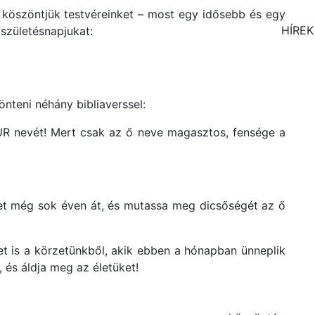
l köszöntjük testvéreinket – most egy idősebb és egy
HÍREK
 születésnapjukat:
nteni néhány bibliaverssel:
 ÚR nevét! Mert csak az ő neve magasztos, fensége a
ket még sok éven át, és mutassa meg dicsőségét az ő
et is a körzetünkből, akik ebben a hónapban ünneplik
 és áldja meg az életüket!