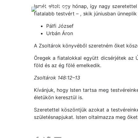
Ismét eltelt egy hónap, így nagy szeretette
DÖMSÖDI
fiatalabb testvért – , akik júniusban ünneplik
BAPTISTA GYÜLEKEZET
Pálfi József
Urbán Áron
A Zsoltárok könyvéből szeretném őket köszö
Öregek a fiatalokkal együtt dicsérjétek az
föld és az ég fölé emelkedik.
Zsoltárok 148:12–13
Kívánjuk, hogy Isten tartsa meg testvérein
életükön keresztül is.
Szeretettel köszöntjük azokat a testvéreink
születésnapjukat. Isten oltalmazza meg őket,