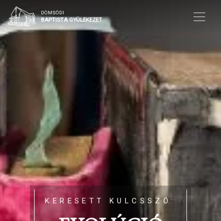
DÖMSÖDI
BAPTISTA GYÜLEKEZET
KERESETT KULCSSZÓ: