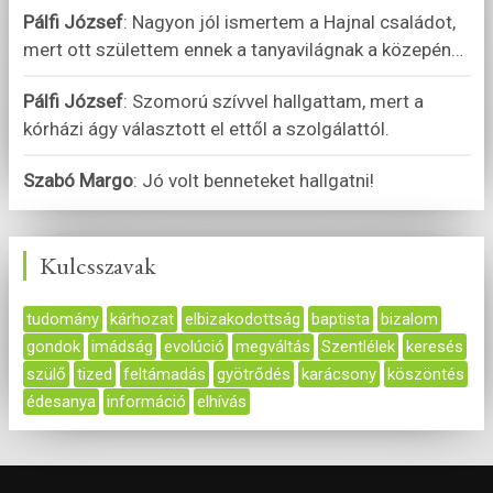
Pálfi József
:
Nagyon jól ismertem a Hajnal családot,
mert ott születtem ennek a tanyavilágnak a közepén
…
Pálfi József
:
Szomorú szívvel hallgattam, mert a
kórházi ágy választott el ettől a szolgálattól.
Szabó Margo
:
Jó volt benneteket hallgatni!
Kulcsszavak
tudomány
kárhozat
elbizakodottság
baptista
bizalom
gondok
imádság
evolúció
megváltás
Szentlélek
keresés
szülő
tized
feltámadás
gyötrődés
karácsony
köszöntés
édesanya
információ
elhívás