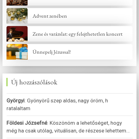
Advent zenében
Zene és varázslat: egy felejthetetlen koncert
Ünnepelj Jézussal!
Új hozzászólások
Györgyi
:
Gyönyörű szep aldas, nagy öröm, h
ratalaltam
Földesi Józsefné
:
Köszönöm a lehetőséget, hogy
még ha csak utólag, vituálisan, de részese lehettem
…