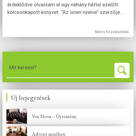
érdeklődve olvastam el egy néhány héttel ezelőtt
kölcsönkapott könyvet. “Az Isten nyelve” szerzője
…
Nincs hozzászólás
Mit keresel?
Új bejegyzések
Vox Nova – Új remény
Advent zenében