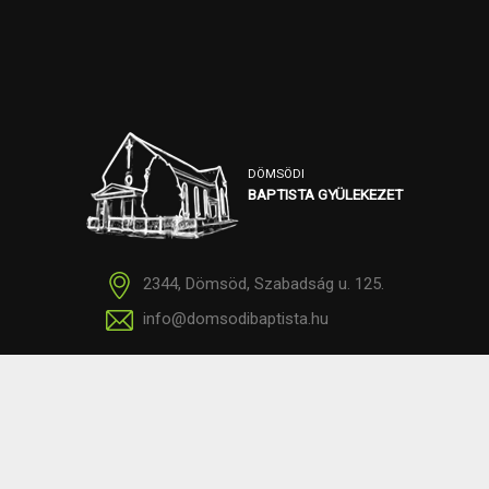
DÖMSÖDI
BAPTISTA GYÜLEKEZET
2344, Dömsöd, Szabadság u. 125.
info@domsodibaptista.hu