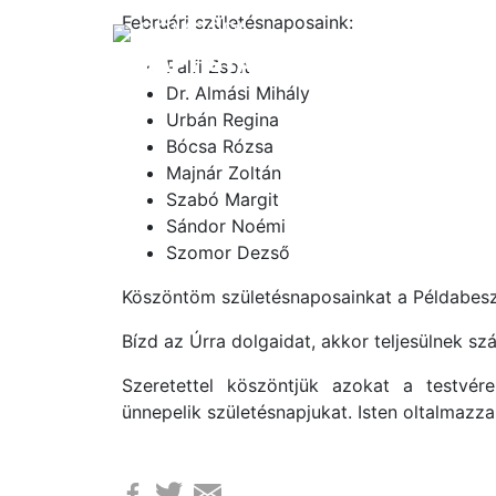
Februári születésnaposaink:
DÖMSÖDI
BAPTISTA GYÜLEKEZET
Pálfi Zsolt
Dr. Almási Mihály
Urbán Regina
Bócsa Rózsa
Majnár Zoltán
Szabó Margit
Sándor Noémi
Szomor Dezső
Köszöntöm születésnaposainkat a Példabeszé
Bízd az Úrra dolgaidat, akkor teljesülnek sz
Szeretettel köszöntjük azokat a testvér
ünnepelik születésnapjukat. Isten oltalmazza