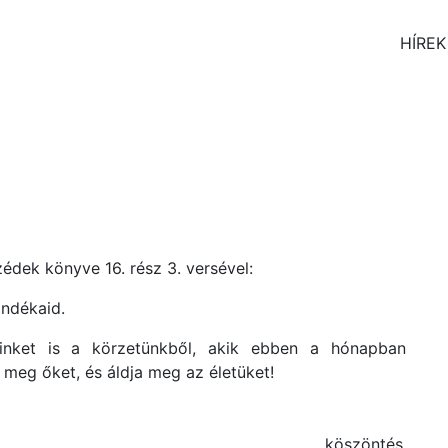
HÍREK
dek könyve 16. rész 3. versével:
ándékaid.
einket is a körzetünkből, akik ebben a hónapban
 meg őket, és áldja meg az életüket!
köszöntés