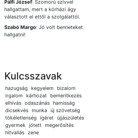
Pálfi József
:
Szomorú szívvel
hallgattam, mert a kórházi ágy
választott el ettől a szolgálattól.
Szabó Margo
:
Jó volt benneteket
hallgatni!
Kulcsszavak
hazugság
kegyelem
bizalom
irgalom
kárhozat
bemerítkezés
elhívás
odaszánás
hamisság
dicsekvés
munka
új szövetség
tökéletlenség
ígéret
újjászületés
gyermek
jótett
megerősítés
hitvallás
zene